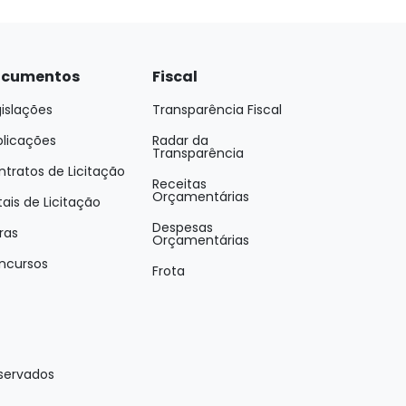
cumentos
Fiscal
islações
Transparência Fiscal
blicações
Radar da
Transparência
tratos de Licitação
Receitas
Orçamentárias
tais de Licitação
Despesas
ras
Orçamentárias
ncursos
Frota
eservados