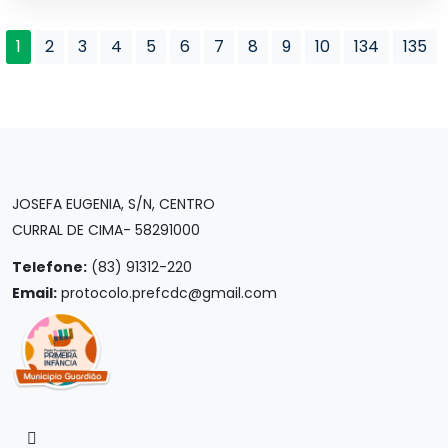
1
2
3
4
5
6
7
8
9
10
134
135
JOSEFA EUGENIA, S/N, CENTRO
CURRAL DE CIMA- 58291000
Telefone:
(83) 91312-220
Email:
protocolo.prefcdc@gmail.com