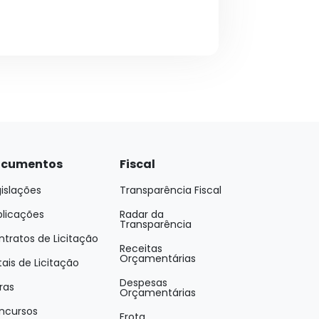
cumentos
Fiscal
islações
Transparência Fiscal
blicações
Radar da
Transparência
tratos de Licitação
Receitas
Orçamentárias
tais de Licitação
Despesas
ras
Orçamentárias
ncursos
Frota