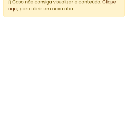
Caso não consiga visualizar o conteúdo.
Clique
aqui
, para abrir em nova aba.