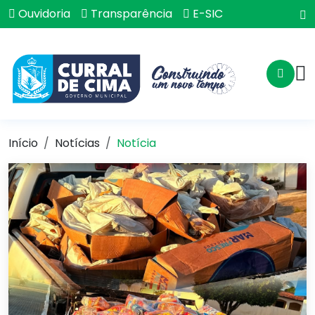
Ouvidoria
Transparência
E-SIC
Início
Notícias
Notícia