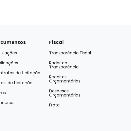
cumentos
Fiscal
islações
Transparência Fiscal
blicações
Radar da
Transparência
tratos de Licitação
Receitas
Orçamentárias
tais de Licitação
Despesas
ras
Orçamentárias
ncursos
Frota