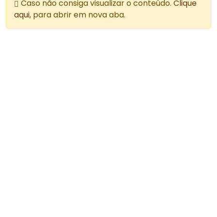
Caso não consiga visualizar o conteúdo.
Clique
aqui
, para abrir em nova aba.