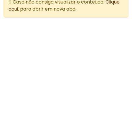
Caso não consiga visualizar o conteúdo.
Clique
aqui
, para abrir em nova aba.