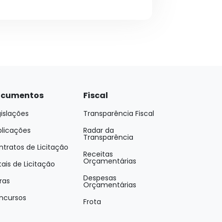
cumentos
Fiscal
islações
Transparência Fiscal
blicações
Radar da
Transparência
tratos de Licitação
Receitas
Orçamentárias
tais de Licitação
Despesas
ras
Orçamentárias
ncursos
Frota