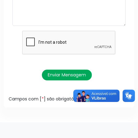
Enviar Mensagem
Campos com [
*
] são obrigatórios