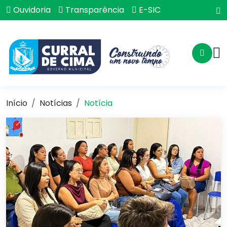
Ouvidoria
Transparência
E-SIC
Início
Notícias
Notícia