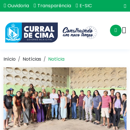
Ouvidoria
Transparência
E-SIC
Início
Notícias
Notícia